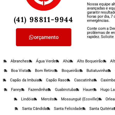
Nossa equipe alt
avançadas e equ
garantir resulta
horas por dia, 7
(41) 98811-9944
emergências.
Conte com a Des
problemas de en
orçamento
rapidez. Solici
Abranches
Água Verde
Ahú
Alto Boqueirão
Al
Boa Vista
Bom Retiro
Boqueirão
Butiatuvinha
Capão da Imbuia
Capão Raso
Cascatinha
Caximb
Fanny
Fazendinha
Guabirotuba
Hauer
Hugo La
Lindóia
Mercês
Mossunguê (Ecoville)
Orlea
Santa Cândida
Santa Felicidade
Santa Quitéria