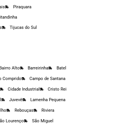
ais
Piraquara
itandinha
s
Tijucas do Sul
Bairro Alto
Barreirinha
Batel
 Comprido
Campo de Santana
Cidade Industrial
Cristo Rei
l
Juvevê
Lamenha Pequena
elho
Rebouças
Riviera
ão Lourenço
São Miguel