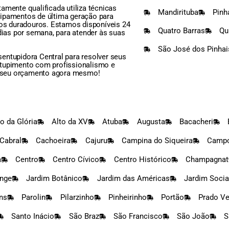
amente qualificada utiliza técnicas
Mandirituba
Pinh
ipamentos de última geração para
dos duradouros. Estamos disponíveis 24
Quatro Barras
Qu
 dias por semana, para atender às suas
São José dos Pinhai
entupidora Central para resolver seus
tupimento com profissionalismo e
te seu orçamento agora mesmo!
to da Glória
Alto da XV
Atuba
Augusta
Bacacheri
Cabral
Cachoeira
Cajuru
Campina do Siqueira
Campo
a
Centro
Centro Cívico
Centro Histórico
Champagnat
nge
Jardim Botânico
Jardim das Américas
Jardim Socia
ns
Parolin
Pilarzinho
Pinheirinho
Portão
Prado V
Santo Inácio
São Braz
São Francisco
São João
S